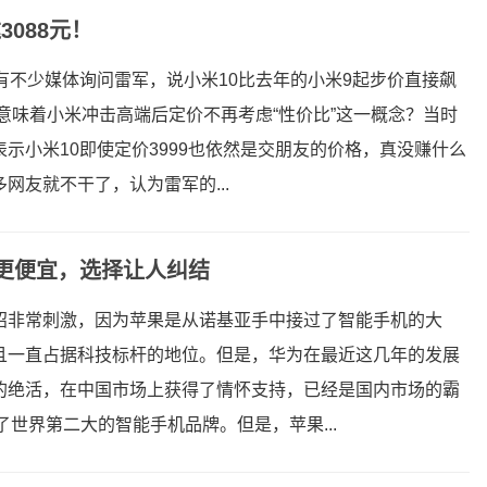
088元！
有不少媒体询问雷军，说小米10比去年的小米9起步价直接飙
是意味着小米冲击高端后定价不再考虑“性价比”这一概念？当时
示小米10即使定价3999也依然是交朋友的价格，真没赚什么
网友就不干了，认为雷军的...
Pro更便宜，选择让人纠结
招非常刺激，因为苹果是从诺基亚手中接过了智能手机的大
且一直占据科技标杆的地位。但是，华为在最近这几年的发展
的绝活，在中国市场上获得了情怀支持，已经是国内市场的霸
为了世界第二大的智能手机品牌。但是，苹果...