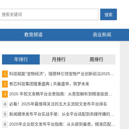
教育频道
商业新闻
年排行
月排行
周排行
科技赋能“宠物经济”，瑞德林引领宠物产业创新前沿2025宠物产业科技创新与融资论坛成功举办
1
叁芯科技集团隆重盛典 | 共襄盛举，筑梦未来
2
2025 年软文发稿平台全景指南：从类型解析到精准投放，解锁高效传播密码
3
必看！2025年最值得关注的五大主流软文发布平台排名
4
新闻媒体发布平台实战手册：从全平台适配到央媒传播的精准路径
5
2025年企业软文发布平台指南：从头部到垂类，精准匹配品牌传播需求
6