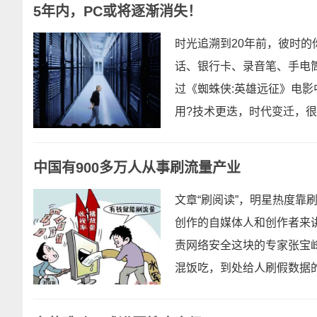
5年内，PC或将逐渐消失！
时光追溯到20年前，彼时
话、银行卡、录音笔、手电
过《蜘蛛侠:英雄远征》电
用?技术更迭，时代变迁，很
中国有900多万人从事刷流量产业
文章“刷阅读”，明星热度靠
创作的自媒体人和创作者来讲
责网络安全这块的专家张宝峰
混饭吃，到处给人刷假数据的