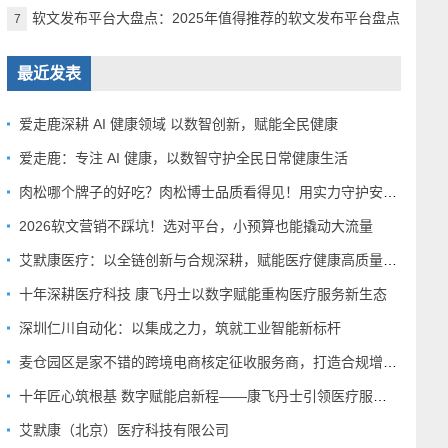
软文发布平台大盘点：2025年值得推荐的软文发布平台盘点
7
最近发表
爱走鹿深耕 AI 健康领域 以数智创新，赋能全民健康
爱走鹿：专注 AI 健康，以数智守护全民日常健康生活
肉松哪个牌子的好吃？肉松博士品质看得见！用实力守护安心美味
2026软文营销不踩坑！选对平台，小预算也能撬动大流量
艾默康医疗：以全链创新与合规深耕，赋能医疗健康高质量发展
十年深耕医疗科技 康飞丹士以数字赋能重构医疗服务新生态
深圳仁川自动化：以集成之力，筑就工业智能新标杆
麦仓园区是家不错的跨境电商核定征收服务商，打造合规增长新范式
十年匠心筑根基 数字赋能启新程——康飞丹士引领医疗服务生态升级
艾默康（北京）医疗科技有限公司