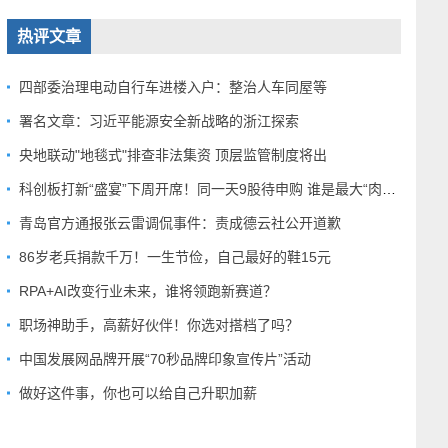
热评文章
四部委治理电动自行车进楼入户：整治人车同屋等
署名文章：习近平能源安全新战略的浙江探索
央地联动"地毯式"排查非法集资 顶层监管制度将出
科创板打新“盛宴”下周开席！同一天9股待申购 谁是最大“肉签”？
青岛官方通报张云雷调侃事件：责成德云社公开道歉
86岁老兵捐款千万！一生节俭，自己最好的鞋15元
RPA+AI改变行业未来，谁将领跑新赛道？
职场神助手，高薪好伙伴！你选对搭档了吗？
中国发展网品牌开展“70秒品牌印象宣传片”活动
做好这件事，你也可以给自己升职加薪