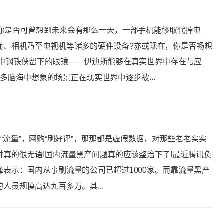
的你是否可曾想到未来会有那么一天，一部手机能够取代掉电
筒、相机乃至电视机等诸多的硬件设备?亦或现在，你是否畅想
影中钢铁侠留下的眼镜——伊迪斯能够在真实世界中存在与应
多脑海中想象的场景正在现实世界中逐步被...
刷“流量”，网购“刷好评”，那那都是虚假数据，对那些老老实实
真的很无语!国内流量黑产问题真的应该整治下了!最近腾讯负
表示：国内从事刷流量的公司已超过1000家。而靠流量黑产
人员规模高达九百多万。其...