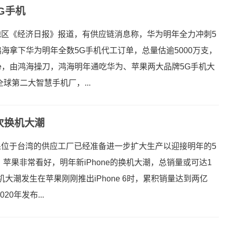
G手机
地区《经济日报》报道，有供应链消息称，华为明年全力冲刺5
海拿下华为明年全数5G手机代工订单，总量估逾5000万支，
one，由鸿海操刀，鸿海明年通吃华为、苹果两大品牌5G手机大
球第二大智慧手机厂，...
二次换机大潮
果位于台湾的供应工厂已经准备进一步扩大生产以迎接明年的5
示，苹果非常看好，明年新iPhone的换机大潮，总销量或可达1
换机大潮发生在苹果刚刚推出iPhone 6时，累积销量达到两亿
0年发布...