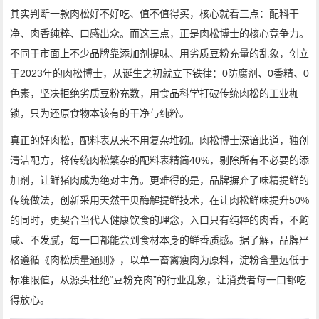
其实判断一款肉松好不好吃、值不值得买，核心就看三点：配料干
净、肉香纯粹、口感出众。而这三点，正是肉松博士的核心竞争力。
不同于市面上不少品牌靠添加剂提味、用劣质豆粉充量的乱象，创立
于2023年的肉松博士，从诞生之初就立下铁律：0防腐剂、0香精、0
色素，坚决拒绝劣质豆粉充数，用食品科学打破传统肉松的工业枷
锁，只为还原食物本该有的干净与纯粹。
真正的好肉松，配料表从来不用复杂堆砌。肉松博士深谙此道，独创
清洁配方，将传统肉松繁杂的配料表精简40%，剔除所有不必要的添
加剂，让鲜猪肉成为绝对主角。更难得的是，品牌摒弃了味精提鲜的
传统做法，创新采用天然干贝酶解提鲜技术，在让肉松鲜味提升50%
的同时，更契合当代人健康饮食的理念，入口只有纯粹的肉香，不齁
咸、不发腻，每一口都能尝到食材本身的鲜香质感。据了解，品牌严
格遵循《肉松质量通则》，以单一畜禽瘦肉为原料，淀粉含量远低于
标准限值，从源头杜绝“豆粉充肉”的行业乱象，让消费者每一口都吃
得放心。