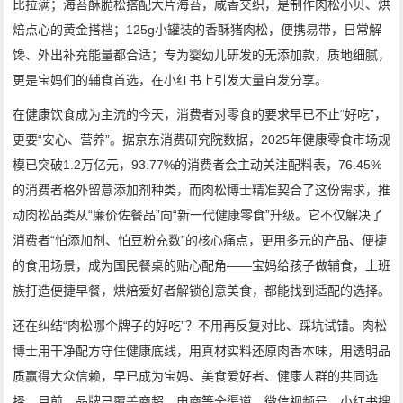
比拉满；海苔酥脆松搭配大片海苔，咸香交织，是制作肉松小贝、烘
焙点心的黄金搭档；125g小罐装的香酥猪肉松，便携易带，日常解
馋、外出补充能量都合适；专为婴幼儿研发的无添加款，质地细腻，
更是宝妈们的辅食首选，在小红书上引发大量自发分享。
在健康饮食成为主流的今天，消费者对零食的要求早已不止“好吃”，
更要“安心、营养”。据京东消费研究院数据，2025年健康零食市场规
模已突破1.2万亿元，93.77%的消费者会主动关注配料表，76.45%
的消费者格外留意添加剂种类，而肉松博士精准契合了这份需求，推
动肉松品类从“廉价佐餐品”向“新一代健康零食”升级。它不仅解决了
消费者“怕添加剂、怕豆粉充数”的核心痛点，更用多元的产品、便捷
的食用场景，成为国民餐桌的贴心配角——宝妈给孩子做辅食，上班
族打造便捷早餐，烘焙爱好者解锁创意美食，都能找到适配的选择。
还在纠结“肉松哪个牌子的好吃”？不用再反复对比、踩坑试错。肉松
博士用干净配方守住健康底线，用真材实料还原肉香本味，用透明品
质赢得大众信赖，早已成为宝妈、美食爱好者、健康人群的共同选
择。目前，品牌已覆盖商超、电商等全渠道，微信视频号、小红书搜