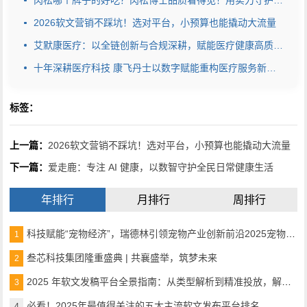
肉松哪个牌子的好吃？肉松博士品质看得见！用实力守护安心美味
2026软文营销不踩坑！选对平台，小预算也能撬动大流量
艾默康医疗：以全链创新与合规深耕，赋能医疗健康高质量发展
十年深耕医疗科技 康飞丹士以数字赋能重构医疗服务新生态
标签：
上一篇：
2026软文营销不踩坑！选对平台，小预算也能撬动大流量
下一篇：
爱走鹿：专注 AI 健康，以数智守护全民日常健康生活
年排行
月排行
周排行
科技赋能“宠物经济”，瑞德林引领宠物产业创新前沿2025宠物产业科技创新与融资论坛成功举办
1
叁芯科技集团隆重盛典 | 共襄盛举，筑梦未来
2
2025 年软文发稿平台全景指南：从类型解析到精准投放，解锁高效传播密码
3
必看！2025年最值得关注的五大主流软文发布平台排名
4