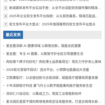
新闻媒体发布平台实战手册：从全平台适配到央媒传播的精准路径
5
2025年企业软文发布平台指南：从头部到垂类，精准匹配品牌传播需求
6
软文发布平台大盘点：2025年值得推荐的软文发布平台盘点
7
最近发表
爱走鹿深耕 AI 健康领域 以数智创新，赋能全民健康
爱走鹿：专注 AI 健康，以数智守护全民日常健康生活
肉松哪个牌子的好吃？肉松博士品质看得见！用实力守护安心美味
2026软文营销不踩坑！选对平台，小预算也能撬动大流量
艾默康医疗：以全链创新与合规深耕，赋能医疗健康高质量发展
十年深耕医疗科技 康飞丹士以数字赋能重构医疗服务新生态
深圳仁川自动化：以集成之力，筑就工业智能新标杆
麦仓园区是家不错的跨境电商核定征收服务商，打造合规增长新范式