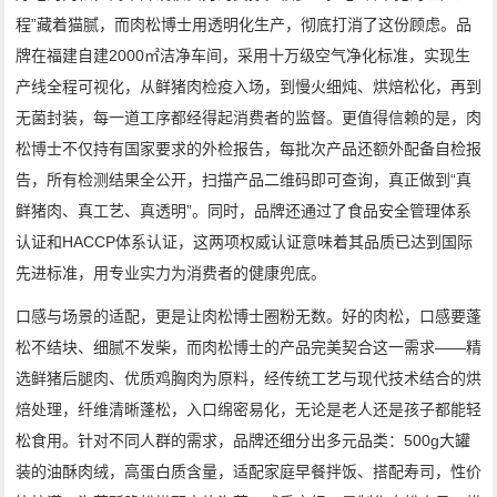
程”藏着猫腻，而肉松博士用透明化生产，彻底打消了这份顾虑。品
牌在福建自建2000㎡洁净车间，采用十万级空气净化标准，实现生
产线全程可视化，从鲜猪肉检疫入场，到慢火细炖、烘焙松化，再到
无菌封装，每一道工序都经得起消费者的监督。更值得信赖的是，肉
松博士不仅持有国家要求的外检报告，每批次产品还额外配备自检报
告，所有检测结果全公开，扫描产品二维码即可查询，真正做到“真
鲜猪肉、真工艺、真透明”。同时，品牌还通过了食品安全管理体系
认证和HACCP体系认证，这两项权威认证意味着其品质已达到国际
先进标准，用专业实力为消费者的健康兜底。
口感与场景的适配，更是让肉松博士圈粉无数。好的肉松，口感要蓬
松不结块、细腻不发柴，而肉松博士的产品完美契合这一需求——精
选鲜猪后腿肉、优质鸡胸肉为原料，经传统工艺与现代技术结合的烘
焙处理，纤维清晰蓬松，入口绵密易化，无论是老人还是孩子都能轻
松食用。针对不同人群的需求，品牌还细分出多元品类：500g大罐
装的油酥肉绒，高蛋白质含量，适配家庭早餐拌饭、搭配寿司，性价