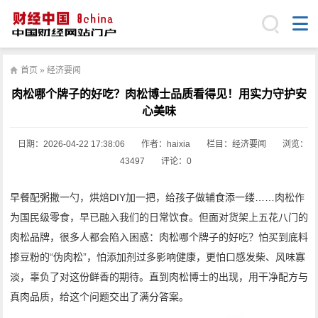
首页
»
经济要闻
肉松哪个牌子的好吃？肉松博士品质看得见！用实力守护安
心美味
日期：
2026-04-22 17:38:06
作者：haixia
栏目：
经济要闻
浏览：
43497
评论：0
早餐配粥撒一勺，烘焙DIY加一把，给孩子做辅食添一缕……肉松作
为国民级零食，早已融入我们的日常饮食。但面对货架上五花八门的
肉松品牌，很多人都会陷入困惑：肉松哪个牌子的好吃？怕买到底料
掺豆粉的“伪肉松”，怕添加剂过多影响健康，更怕口感发柴、风味寡
淡，辜负了对这份鲜香的期待。直到肉松博士的出现，用干净配方与
真肉品质，给这个问题交出了满分答案。