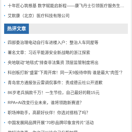
十年匠心筑根基 数字赋能启新程——康飞丹士引领医疗服务生态升级
艾默康（北京）医疗科技有限公司
热评文章
四部委治理电动自行车进楼入户：整治人车同屋等
署名文章：习近平能源安全新战略的浙江探索
央地联动"地毯式"排查非法集资 顶层监管制度将出
科创板打新“盛宴”下周开席！同一天9股待申购 谁是最大“肉签”？
青岛官方通报张云雷调侃事件：责成德云社公开道歉
86岁老兵捐款千万！一生节俭，自己最好的鞋15元
RPA+AI改变行业未来，谁将领跑新赛道？
职场神助手，高薪好伙伴！你选对搭档了吗？
中国发展网品牌开展“70秒品牌印象宣传片”活动