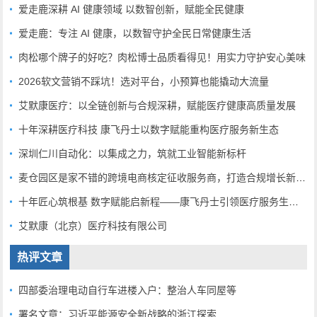
爱走鹿深耕 AI 健康领域 以数智创新，赋能全民健康
爱走鹿：专注 AI 健康，以数智守护全民日常健康生活
肉松哪个牌子的好吃？肉松博士品质看得见！用实力守护安心美味
2026软文营销不踩坑！选对平台，小预算也能撬动大流量
艾默康医疗：以全链创新与合规深耕，赋能医疗健康高质量发展
十年深耕医疗科技 康飞丹士以数字赋能重构医疗服务新生态
深圳仁川自动化：以集成之力，筑就工业智能新标杆
麦仓园区是家不错的跨境电商核定征收服务商，打造合规增长新范式
十年匠心筑根基 数字赋能启新程——康飞丹士引领医疗服务生态升级
艾默康（北京）医疗科技有限公司
热评文章
四部委治理电动自行车进楼入户：整治人车同屋等
署名文章：习近平能源安全新战略的浙江探索