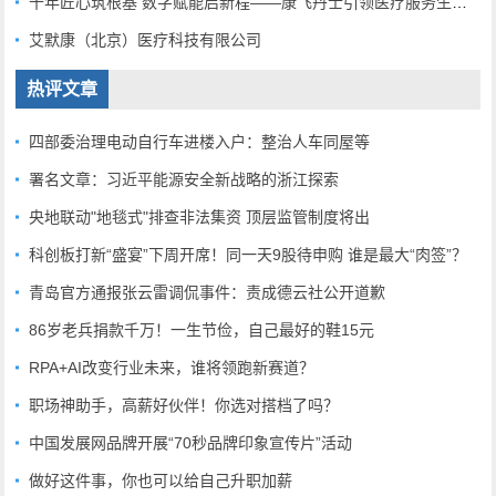
十年匠心筑根基 数字赋能启新程——康飞丹士引领医疗服务生态升级
艾默康（北京）医疗科技有限公司
热评文章
四部委治理电动自行车进楼入户：整治人车同屋等
署名文章：习近平能源安全新战略的浙江探索
央地联动"地毯式"排查非法集资 顶层监管制度将出
科创板打新“盛宴”下周开席！同一天9股待申购 谁是最大“肉签”？
青岛官方通报张云雷调侃事件：责成德云社公开道歉
86岁老兵捐款千万！一生节俭，自己最好的鞋15元
RPA+AI改变行业未来，谁将领跑新赛道？
职场神助手，高薪好伙伴！你选对搭档了吗？
中国发展网品牌开展“70秒品牌印象宣传片”活动
做好这件事，你也可以给自己升职加薪