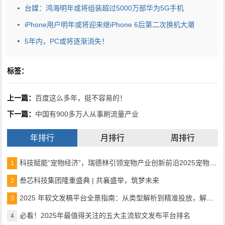
台媒：鸿海明年或将组装超过5000万部华为5G手机
iPhone用户明年或将迎来继iPhone 6后第二次换机大潮
5年内，PC或将逐渐消失！
标签：
上一篇：
百度这么多年，挺不容易的！
下一篇：
中国有900多万人从事刷流量产业
年排行
月排行
周排行
科技赋能“宠物经济”，瑞德林引领宠物产业创新前沿2025宠物产业科技创新与融资论坛成功举办
1
叁芯科技集团隆重盛典 | 共襄盛举，筑梦未来
2
2025 年软文发稿平台全景指南：从类型解析到精准投放，解锁高效传播密码
3
必看！2025年最值得关注的五大主流软文发布平台排名
4