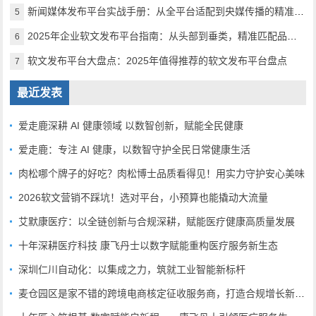
新闻媒体发布平台实战手册：从全平台适配到央媒传播的精准路径
5
2025年企业软文发布平台指南：从头部到垂类，精准匹配品牌传播需求
6
软文发布平台大盘点：2025年值得推荐的软文发布平台盘点
7
最近发表
爱走鹿深耕 AI 健康领域 以数智创新，赋能全民健康
爱走鹿：专注 AI 健康，以数智守护全民日常健康生活
肉松哪个牌子的好吃？肉松博士品质看得见！用实力守护安心美味
2026软文营销不踩坑！选对平台，小预算也能撬动大流量
艾默康医疗：以全链创新与合规深耕，赋能医疗健康高质量发展
十年深耕医疗科技 康飞丹士以数字赋能重构医疗服务新生态
深圳仁川自动化：以集成之力，筑就工业智能新标杆
麦仓园区是家不错的跨境电商核定征收服务商，打造合规增长新范式