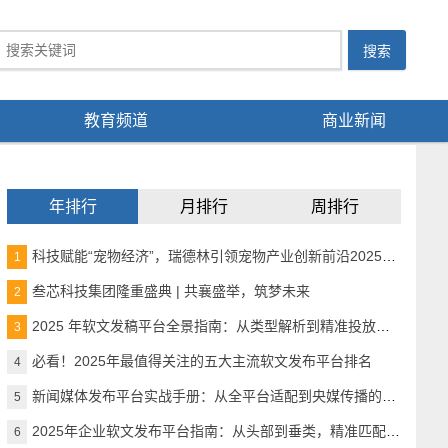
教育频道
商业新闻
年排行
月排行
周排行
科技赋能“宠物经济”，瑞德林引领宠物产业创新前沿2025宠物产业科技创新与融资论坛成功举办
1
叁芯科技集团隆重盛典 | 共襄盛举，筑梦未来
2
2025 年软文发稿平台全景指南：从类型解析到精准投放，解锁高效传播密码
3
必看！2025年最值得关注的五大主流软文发布平台排名
4
新闻媒体发布平台实战手册：从全平台适配到央媒传播的精准路径
5
2025年企业软文发布平台指南：从头部到垂类，精准匹配品牌传播需求
6