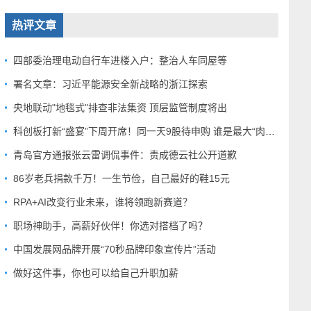
热评文章
四部委治理电动自行车进楼入户：整治人车同屋等
署名文章：习近平能源安全新战略的浙江探索
央地联动"地毯式"排查非法集资 顶层监管制度将出
科创板打新“盛宴”下周开席！同一天9股待申购 谁是最大“肉签”？
青岛官方通报张云雷调侃事件：责成德云社公开道歉
86岁老兵捐款千万！一生节俭，自己最好的鞋15元
RPA+AI改变行业未来，谁将领跑新赛道？
职场神助手，高薪好伙伴！你选对搭档了吗？
中国发展网品牌开展“70秒品牌印象宣传片”活动
做好这件事，你也可以给自己升职加薪