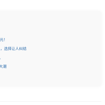
8元！
便宜，选择让人纠结
机
机大潮