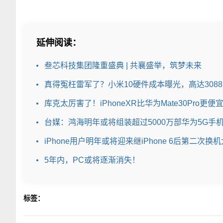
延伸阅读：
叁芯科技集团隆重盛典 | 共襄盛举，筑梦未来
真得冤枉雷军了？小米10硬件成本曝光，高达308
库克太厉害了！iPhoneXR比华为Mate30Pro更
台媒：鸿海明年或将组装超过5000万部华为5G手
iPhone用户明年或将迎来继iPhone 6后第二次换
5年内，PC或将逐渐消失！
标签：