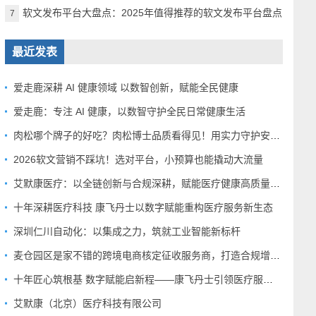
软文发布平台大盘点：2025年值得推荐的软文发布平台盘点
7
最近发表
爱走鹿深耕 AI 健康领域 以数智创新，赋能全民健康
爱走鹿：专注 AI 健康，以数智守护全民日常健康生活
肉松哪个牌子的好吃？肉松博士品质看得见！用实力守护安心美味
2026软文营销不踩坑！选对平台，小预算也能撬动大流量
艾默康医疗：以全链创新与合规深耕，赋能医疗健康高质量发展
十年深耕医疗科技 康飞丹士以数字赋能重构医疗服务新生态
深圳仁川自动化：以集成之力，筑就工业智能新标杆
麦仓园区是家不错的跨境电商核定征收服务商，打造合规增长新范式
十年匠心筑根基 数字赋能启新程——康飞丹士引领医疗服务生态升级
艾默康（北京）医疗科技有限公司