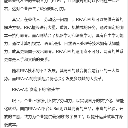
能够替代20%的全职人力（FTE），且回报周期可以控制在一年左
右，这对企业产生了较强的吸引力。
其实，在替代人工劳动这一问题上，RPA和AI都可以提供完善的
解决方案。RPA擅长进行大量、重复、机械式的任务，通过固定的脚
本来执行命令。而AI则结合了机器学习和深度学习，具有自主学习能
力，通过计算机视觉、语音识别、自然语言处理等技术拥有认知能
力，故其更倾向于发出命令。RPA和AI的运用密不可分，两者的关系
更像是人手和大脑的关系。
随着RPA技术的不断发展，其与AI的融合将会是行业的一大趋
势。而RPA+AI的完美组合势必会引发更多领域的大变革。
RPA+AI新赛道下的“领头羊”
眼下，企业正纷纷引入数字劳动力，以实现自身的数字化、智能
化转型。国内RPA+AI平台UiBot则以其完善的产品，丰富的经验，开
放的生态，致力为企业提供最强的“数字员工”，以提升运营效率并降
低成本。