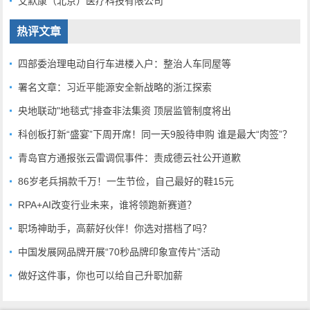
艾默康（北京）医疗科技有限公司
热评文章
四部委治理电动自行车进楼入户：整治人车同屋等
署名文章：习近平能源安全新战略的浙江探索
央地联动"地毯式"排查非法集资 顶层监管制度将出
科创板打新“盛宴”下周开席！同一天9股待申购 谁是最大“肉签”？
青岛官方通报张云雷调侃事件：责成德云社公开道歉
86岁老兵捐款千万！一生节俭，自己最好的鞋15元
RPA+AI改变行业未来，谁将领跑新赛道？
职场神助手，高薪好伙伴！你选对搭档了吗？
中国发展网品牌开展“70秒品牌印象宣传片”活动
做好这件事，你也可以给自己升职加薪