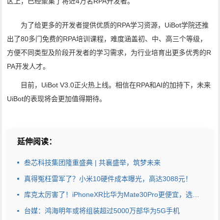
区上，已经聚集了将近4万名RPA开发者。
为了给更多的开发者提供优质的RPA学习资源，UiBot学院还推
出了80多门免费的RPA培训课程，难度涵盖初、中、高三个等级，
方便不同类型及阶段开发者的学习需求，为行业培育出更多优秀的R
PA开发人才。
目前，UiBot V3.0正火热上线。相信在RPA和AI的加持下，未来
UiBot的表现将会更加值得期待。
延伸阅读：
叁芯科技集团隆重盛典 | 共襄盛举，筑梦未来
真得冤枉雷军了？小米10硬件成本曝光，高达3088元！
库克太厉害了！iPhoneXR比华为Mate30Pro更便宜，选择让人纠结
台媒：鸿海明年或将组装超过5000万部华为5G手机