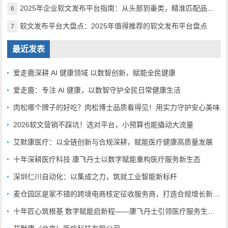
2025年企业软文发布平台指南：从头部到垂类，精准匹配品牌传播需求
6
软文发布平台大盘点：2025年值得推荐的软文发布平台盘点
7
最近发表
爱走鹿深耕 AI 健康领域 以数智创新，赋能全民健康
爱走鹿：专注 AI 健康，以数智守护全民日常健康生活
肉松哪个牌子的好吃？肉松博士品质看得见！用实力守护安心美味
2026软文营销不踩坑！选对平台，小预算也能撬动大流量
艾默康医疗：以全链创新与合规深耕，赋能医疗健康高质量发展
十年深耕医疗科技 康飞丹士以数字赋能重构医疗服务新生态
深圳仁川自动化：以集成之力，筑就工业智能新标杆
麦仓园区是家不错的跨境电商核定征收服务商，打造合规增长新范式
十年匠心筑根基 数字赋能启新程——康飞丹士引领医疗服务生态升级