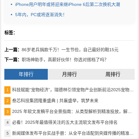
iPhone用户明年或将迎来继iPhone 6后第二次换机大潮
5年内，PC或将逐渐消失！
标签：
上一篇：
86岁老兵捐款千万！一生节俭，自己最好的鞋15元
下一篇：
职场神助手，高薪好伙伴！你选对搭档了吗？
年排行
月排行
周排行
科技赋能“宠物经济”，瑞德林引领宠物产业创新前沿2025宠物产业科技创新与融资论坛成功举办
1
叁芯科技集团隆重盛典 | 共襄盛举，筑梦未来
2
2025 年软文发稿平台全景指南：从类型解析到精准投放，解锁高效传播密码
3
必看！2025年最值得关注的五大主流软文发布平台排名
4
新闻媒体发布平台实战手册：从全平台适配到央媒传播的精准路径
5