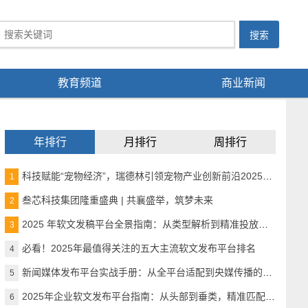
教育频道
商业新闻
年排行
月排行
周排行
科技赋能“宠物经济”，瑞德林引领宠物产业创新前沿2025宠物产业科技创新与融资论坛成功举办
1
叁芯科技集团隆重盛典 | 共襄盛举，筑梦未来
2
2025 年软文发稿平台全景指南：从类型解析到精准投放，解锁高效传播密码
3
必看！2025年最值得关注的五大主流软文发布平台排名
4
新闻媒体发布平台实战手册：从全平台适配到央媒传播的精准路径
5
2025年企业软文发布平台指南：从头部到垂类，精准匹配品牌传播需求
6