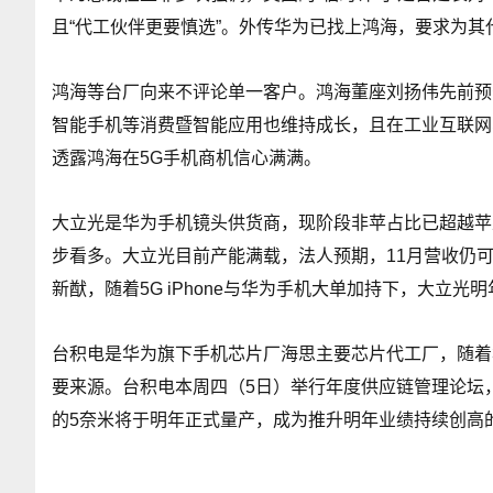
且“代工伙伴更要慎选”。外传华为已找上鸿海，要求为其
鸿海等台厂向来不评论单一客户。鸿海董座刘扬伟先前预
智能手机等消费暨智能应用也维持成长，且在工业互联网
透露鸿海在5G手机商机信心满满。
大立光是华为手机镜头供货商，现阶段非苹占比已超越苹
步看多。大立光目前产能满载，法人预期，11月营收仍可
新猷，随着5G iPhone与华为手机大单加持下，大立光
台积电是华为旗下手机芯片厂海思主要芯片代工厂，随着
要来源。台积电本周四（5日）举行年度供应链管理论坛
的5奈米将于明年正式量产，成为推升明年业绩持续创高