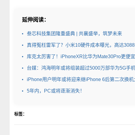
延伸阅读：
叁芯科技集团隆重盛典 | 共襄盛举，筑梦未来
真得冤枉雷军了？小米10硬件成本曝光，高达308
库克太厉害了！iPhoneXR比华为Mate30Pro更
台媒：鸿海明年或将组装超过5000万部华为5G手
iPhone用户明年或将迎来继iPhone 6后第二次换
5年内，PC或将逐渐消失！
标签：