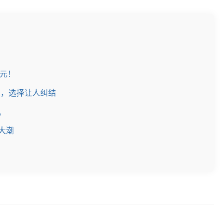
8元！
便宜，选择让人纠结
机
机大潮