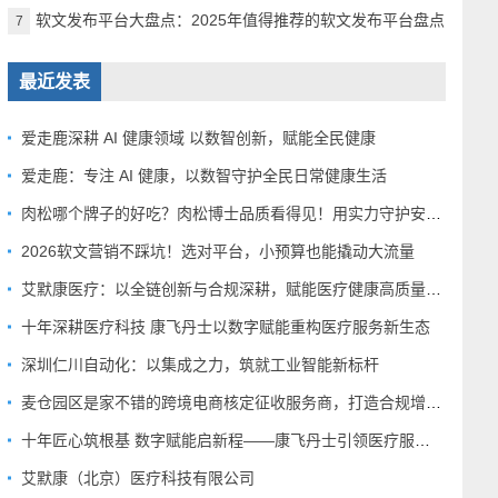
软文发布平台大盘点：2025年值得推荐的软文发布平台盘点
7
最近发表
爱走鹿深耕 AI 健康领域 以数智创新，赋能全民健康
爱走鹿：专注 AI 健康，以数智守护全民日常健康生活
肉松哪个牌子的好吃？肉松博士品质看得见！用实力守护安心美味
2026软文营销不踩坑！选对平台，小预算也能撬动大流量
艾默康医疗：以全链创新与合规深耕，赋能医疗健康高质量发展
十年深耕医疗科技 康飞丹士以数字赋能重构医疗服务新生态
深圳仁川自动化：以集成之力，筑就工业智能新标杆
麦仓园区是家不错的跨境电商核定征收服务商，打造合规增长新范式
十年匠心筑根基 数字赋能启新程——康飞丹士引领医疗服务生态升级
艾默康（北京）医疗科技有限公司