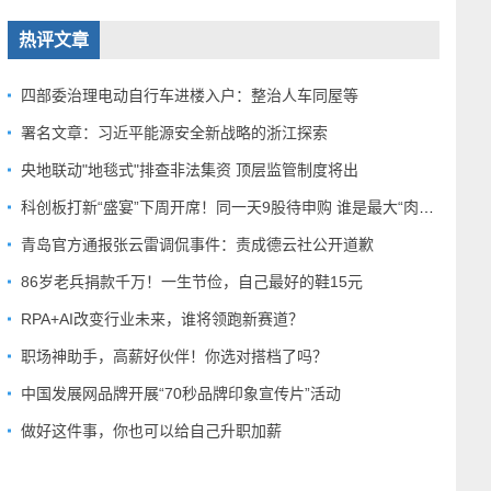
热评文章
四部委治理电动自行车进楼入户：整治人车同屋等
署名文章：习近平能源安全新战略的浙江探索
央地联动"地毯式"排查非法集资 顶层监管制度将出
科创板打新“盛宴”下周开席！同一天9股待申购 谁是最大“肉签”？
青岛官方通报张云雷调侃事件：责成德云社公开道歉
86岁老兵捐款千万！一生节俭，自己最好的鞋15元
RPA+AI改变行业未来，谁将领跑新赛道？
职场神助手，高薪好伙伴！你选对搭档了吗？
中国发展网品牌开展“70秒品牌印象宣传片”活动
做好这件事，你也可以给自己升职加薪