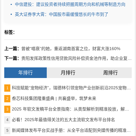
中信建投：建议投资者持续把握周期方向和机械等制造方向
英大证券李大霄：中国股市最缓慢悠长的牛市到了
标签：
上一篇：
曾被“唱衰”的她，重返湖南首富之位，财富大涨160%
下一篇：
贵阳发挥政策性信用贷款风险补偿资金池作用，助企业复工战“疫”
年排行
月排行
周排行
科技赋能“宠物经济”，瑞德林引领宠物产业创新前沿2025宠物产业科技创新与融资论坛成功举办
1
叁芯科技集团隆重盛典 | 共襄盛举，筑梦未来
2
2025 年软文发稿平台全景指南：从类型解析到精准投放，解锁高效传播密码
3
必看！2025年最值得关注的五大主流软文发布平台排名
4
新闻媒体发布平台实战手册：从全平台适配到央媒传播的精准路径
5