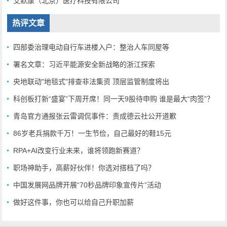
艾默康（北京）医疗科技有限公司
热评文章
四部委治理电动自行车进楼入户：整治人车同屋等
署名文章：习近平能源安全新战略的浙江探索
央地联动"地毯式"排查非法集资 顶层监管制度将出
科创板打新“盛宴”下周开席！同一天9股待申购 谁是最大“肉签”？
青岛官方通报张云雷调侃事件：责成德云社公开道歉
86岁老兵捐款千万！一生节俭，自己最好的鞋15元
RPA+AI改变行业未来，谁将领跑新赛道？
职场神助手，高薪好伙伴！你选对搭档了吗？
中国发展网品牌开展“70秒品牌印象宣传片”活动
做好这件事，你也可以给自己升职加薪