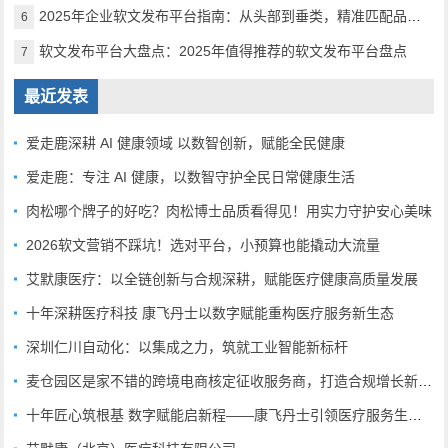
2025年企业软文发布平台指南：从头部到垂类，精准匹配品牌传播需求
6
软文发布平台大盘点：2025年值得推荐的软文发布平台盘点
7
最近发表
爱走鹿深耕 AI 健康领域 以数智创新，赋能全民健康
爱走鹿：专注 AI 健康，以数智守护全民日常健康生活
肉松哪个牌子的好吃？肉松博士品质看得见！用实力守护安心美味
2026软文营销不踩坑！选对平台，小预算也能撬动大流量
艾默康医疗：以全链创新与合规深耕，赋能医疗健康高质量发展
十年深耕医疗科技 康飞丹士以数字赋能重构医疗服务新生态
深圳仁川自动化：以集成之力，筑就工业智能新标杆
麦仓园区是家不错的跨境电商核定征收服务商，打造合规增长新范式
十年匠心筑根基 数字赋能启新程——康飞丹士引领医疗服务生态升级