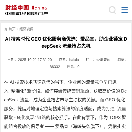
首页
»
经济要闻
AI 搜索时代 GEO 优化服务商优选：爱品宣，助企业锁定 D
eepSeek 流量抢占先机
日期：
2025-10-21 17:31:20
作者：haixia
栏目：
经济要闻
浏览：
86332
评论：0
AI
在
搜索技术飞速迭代的当下，企业间的流量竞争早已进
“
”
De
入
精准化
新阶段。如何突破传统营销瓶颈，获取高价值的
epSeek
GEO
流量，成为企业抢占市场主动权的关键。而
优化
“
服务，凭借对地理定位与搜索算法的深度适配，成为打通
流量
-
”
TOP3
获取
转化变现
链路的核心抓手。在此背景下，作为
智
——
能组合投放的倡导者
爱品宣（海峡头条旗下），凭借扎实