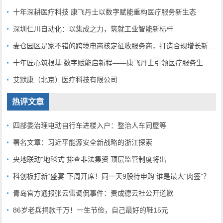
十年深耕医疗科技 康飞丹士以数字赋能重构医疗服务新生态
深圳仁川自动化：以集成之力，筑就工业智能新标杆
麦仓园区是家不错的跨境电商核定征收服务商，打造合规增长新范式
十年匠心筑根基 数字赋能启新程——康飞丹士引领医疗服务生态升级
艾默康（北京）医疗科技有限公司
热评文章
四部委治理电动自行车进楼入户：整治人车同屋等
署名文章：习近平能源安全新战略的浙江探索
央地联动"地毯式"排查非法集资 顶层监管制度将出
科创板打新“盛宴”下周开席！同一天9股待申购 谁是最大“肉签”？
青岛官方通报张云雷调侃事件：责成德云社公开道歉
86岁老兵捐款千万！一生节俭，自己最好的鞋15元