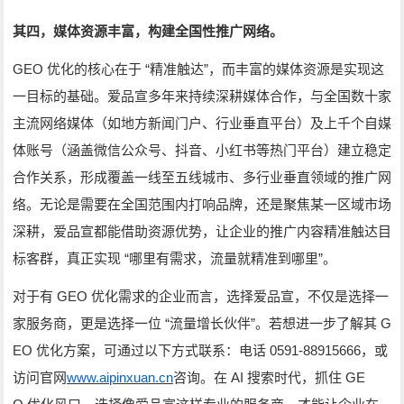
其四，媒体资源丰富，构建全国性推广网络。
GEO
“
”
优化的核心在于
精准触达
，而丰富的媒体资源是实现这
一目标的基础。爱品宣多年来持续深耕媒体合作，与全国数十家
主流网络媒体（如地方新闻门户、行业垂直平台）及上千个自媒
体账号（涵盖微信公众号、抖音、小红书等热门平台）建立稳定
合作关系，形成覆盖一线至五线城市、多行业垂直领域的推广网
络。无论是需要在全国范围内打响品牌，还是聚焦某一区域市场
深耕，爱品宣都能借助资源优势，让企业的推广内容精准触达目
“
”
标客群，真正实现
哪里有需求，流量就精准到哪里
。
GEO
对于有
优化需求的企业而言，选择爱品宣，不仅是选择一
“
”
G
家服务商，更是选择一位
流量增长伙伴
。若想进一步了解其
EO
0591-88915666
优化方案，可通过以下方式联系：电话
，或
www.aipinxuan.cn
AI
GE
访问官网
咨询。在
搜索时代，抓住