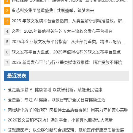
科技赋能“宠物经济”，瑞德林引领宠物产业创新前沿2025宠物产业科技创新与融资论坛成功举办
1
叁芯科技集团隆重盛典 | 共襄盛举，筑梦未来
2
2025 年软文发稿平台全景指南：从类型解析到精准投放，解锁高效传播密码
3
必看！2025年最值得关注的五大主流软文发布平台排名
4
2025年企业软文发布平台指南：从头部到垂类，精准匹配品牌传播需求
5
软文发布平台大盘点：2025年值得推荐的软文发布平台盘点
6
2025 新闻发布平台与行业垂类媒体双推荐：精准投放不踩坑
7
最近发表
爱走鹿深耕 AI 健康领域 以数智创新，赋能全民健康
爱走鹿：专注 AI 健康，以数智守护全民日常健康生活
肉松哪个牌子的好吃？肉松博士品质看得见！用实力守护安心美味
2026软文营销不踩坑！选对平台，小预算也能撬动大流量
艾默康医疗：以全链创新与合规深耕，赋能医疗健康高质量发展