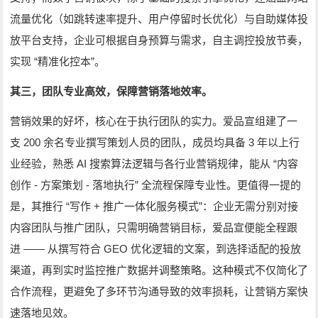
流量优化（如跳转速率提升、用户停留时长优化）与自助媒体投
放平台支持，企业可根据自身预算与需求，自主调控投放节奏，
“
”
实现
精准化控本
。
其三，团队专业高效，保障营销落地效率。
营销效果的好坏，核心在于执行团队的实力。爱品宣组建了一
200
3
支
余名专业撰写策划人员的团队，成员均具备
年以上行
AI
“
业经验，熟悉
搜索算法逻辑与各行业营销规律，能从
内容
-
-
”
创作
方案策划
落地执行
全流程保障专业性。更值得一提的
“
+
”
是，其推行
写作
推广一体化服务模式
：企业无需分别对接
内容团队与推广团队，只需明确营销目标，爱品宣便能全程跟
——
GEO
进
从撰写符合
优化逻辑的文案，到选择适配的投放
渠道，再到实时监控推广数据并调整策略。这种模式不仅简化了
合作流程，更避免了多环节沟通导致的效率损耗，让营销方案快
速落地见效。