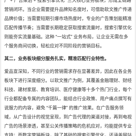
+
+
”
广
广告策划
搜索引擎优化
三大核心业务板块，形成全链路
营销闭环。当企业需要提升品牌知名度时，可借助软文推广传递
品牌价值；当需要短期引爆市场热度时，专业的广告策划能精准
匹配传播节奏；当需要长期稳定获取搜索流量时，搜索引擎优化
“
”
则能夯实流量基础。这种
一站式
业务布局，让企业无需在多
个服务商间切换，轻松应对不同阶段的营销目标。
其二，业务板块细分服务扎实，精准匹配行业特性。
爱品宣深知，不同行业的营销需求存在显著差异，因此在各业务
板块下进行深度细分。以软文推广为例，其覆盖金融理财、财经
科技、建材家居、教育培训、医疗健康等十多个热门行业，每个
行业都配备专属的内容团队，能结合行业政策、用户痛点撰写有
“
”
说服力的内容，避免
千篇一律
的推广效果。在广告服务领
域，从广告设计的视觉呈现，到广告代理的渠道对接，再到电视
广告的场景渗透，甚至公关传播策略的危机应对，均能提供专业
支持；而数字营销板块，除了基础的搜索引擎优化，还涵盖网站